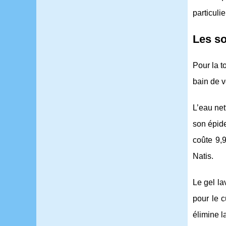
particuli
Les so
Pour la t
bain de v
L’eau net
son épide
coûte 9,
Natis.
Le gel la
pour le c
élimine l