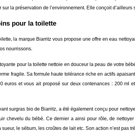
er sur la préservation de l’environnement. Elle conçoit d’ailleur
ins pour la toilette
oilette, la marque Biarritz vous propose une offre en eau nettoyan
os nourrissons.
toyante pour la toilette nettoie en douceur la peau de votre béb
rme fragile. Sa formule haute tolérance riche en actifs apaisants
90 euros et vous ait proposé sur deux contenances : 200 ml e
vant surgras bio de Biarritz, a été également conçu pour nettoyer
uir chevelu du bébé. Ce dernier a ainsi pour rôle, de nettoyer
a sueur, le sébum, les croûtes de lait etc. Son action n’est pas tr