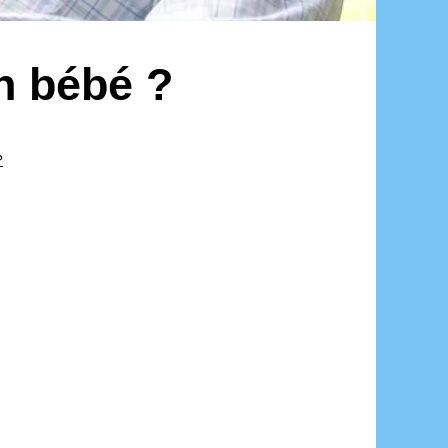
n bébé ?
?