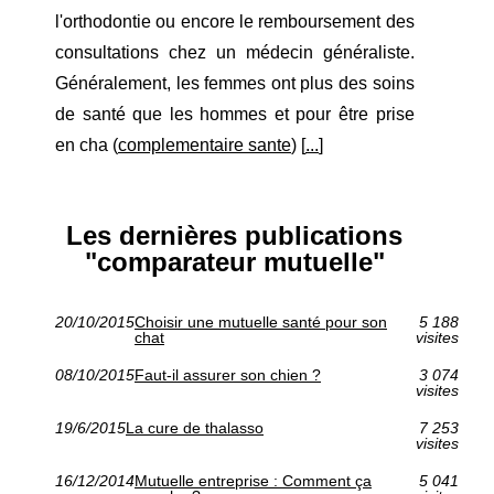
l'orthodontie ou encore le remboursement des
consultations chez un médecin généraliste.
Généralement, les femmes ont plus des soins
de santé que les hommes et pour être prise
en cha (
complementaire sante
) [
...
]
Les dernières publications
"comparateur mutuelle"
20/10/2015
Choisir une mutuelle santé pour son
5 188
chat
visites
08/10/2015
Faut-il assurer son chien ?
3 074
visites
19/6/2015
La cure de thalasso
7 253
visites
16/12/2014
Mutuelle entreprise : Comment ça
5 041